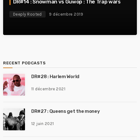
DR#14 : Snowman vs Guwop : The Trap wars
Deeply Rooted
9 décembre 2019
RECENT PODCASTS
DR#28 : Harlem World
11 décembre 2021
DR#27 : Queens get the money
12 juin 2021