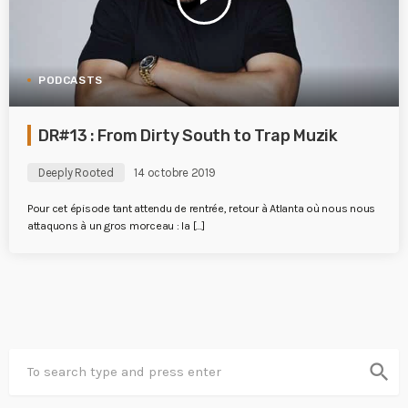
PODCASTS
DR#13 : From Dirty South to Trap Muzik
Deeply Rooted
14 octobre 2019
Pour cet épisode tant attendu de rentrée, retour à Atlanta où nous nous
attaquons à un gros morceau : la […]
search